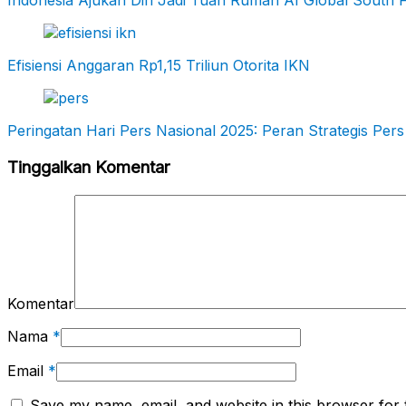
Indonesia Ajukan Diri Jadi Tuan Rumah AI Global South
Efisiensi Anggaran Rp1,15 Triliun Otorita IKN
Peringatan Hari Pers Nasional 2025: Peran Strategis P
Tinggalkan Komentar
Komentar
Nama
*
Email
*
Save my name, email, and website in this browser for 