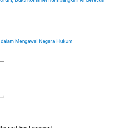
 Forum, Bukti Komitmen Kembangkan AI Beretika
ers dalam Mengawal Negara Hukum
the next time I comment.