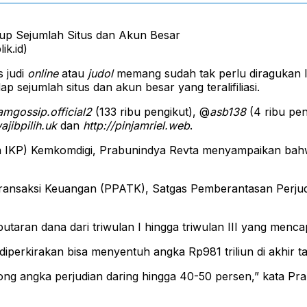
ik.id)
 judi
online
atau
judol
memang sudah tak perlu diragukan l
p sejumlah situs dan akun besar yang teralifiliasi.
mgossip.official2
(133 ribu pengikut), @
asb138
(4 ribu pen
ajibpilih.uk
dan
http://pinjamriel.web
.
rjen IKP) Kemkomdigi, Prabunindya Revta menyampaikan ba
s Transaksi Keuangan (PPATK), Satgas Pemberantasan Perju
ran dana dari triwulan I hingga triwulan III yang mencapai
a diperkirakan bisa menyentuh angka Rp981 triliun di akhir
ong angka perjudian daring hingga 40-50 persen,” kata Pr