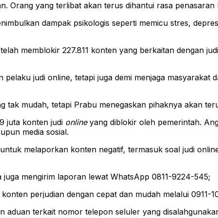
 Orang yang terlibat akan terus dihantui rasa penasaran
at menimbulkan dampak psikologis seperti memicu stres, de
telah memblokir 227.811 konten yang berkaitan dengan jud
pelaku judi online, tetapi juga demi menjaga masyarakat 
ng tak mudah, tetapi Prabu menegaskan pihaknya akan ter
9 juta konten judi
online
yang diblokir oleh pemerintah. An
aupun media sosial.
ntuk melaporkan konten negatif, termasuk soal judi online
a juga mengirim laporan lewat WhatsApp 0811-9224-545;
it konten perjudian dengan cepat dan mudah melalui 0911-1
 aduan terkait nomor telepon seluler yang disalahgunakan