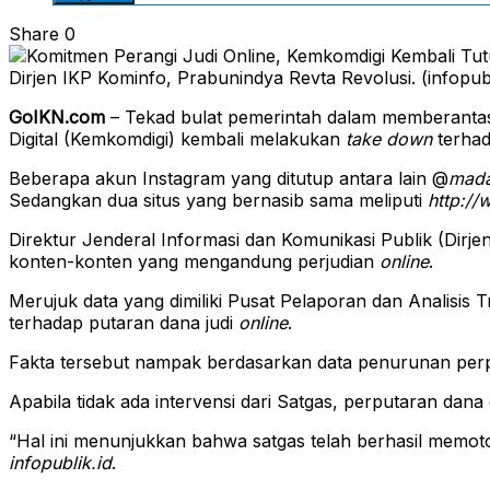
Share
0
Dirjen IKP Kominfo, Prabunindya Revta Revolusi. (infopubl
GoIKN.com
– Tekad bulat pemerintah dalam memberantas
Digital (Kemkomdigi) kembali melakukan
take down
terhada
Beberapa akun Instagram yang ditutup antara lain @
mada
Sedangkan dua situs yang bernasib sama meliputi
http://w
Direktur Jenderal Informasi dan Komunikasi Publik (Di
konten-konten yang mengandung perjudian
online
.
Merujuk data yang dimiliki Pusat Pelaporan dan Analisi
terhadap putaran dana judi
online
.
Fakta tersebut nampak berdasarkan data penurunan perputa
Apabila tidak ada intervensi dari Satgas, perputaran dan
“Hal ini menunjukkan bahwa satgas telah berhasil memot
infopublik.id
.