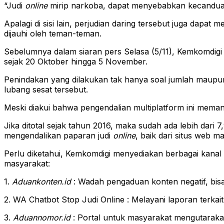
“Judi
online
mirip narkoba, dapat menyebabkan kecanduan.
Apalagi di sisi lain, perjudian daring tersebut juga dap
dijauhi oleh teman-teman.
Sebelumnya dalam siaran pers Selasa (5/11), Kemkomdigi 
sejak 20 Oktober hingga 5 November.
Penindakan yang dilakukan tak hanya soal jumlah maupun 
lubang sesat tersebut.
Meski diakui bahwa pengendalian multiplatform ini mema
Jika ditotal sejak tahun 2016, maka sudah ada lebih dari 7,
mengendalikan paparan judi
online
, baik dari situs web m
Perlu diketahui, Kemkomdigi menyediakan berbagai kanal u
masyarakat:
1.
Aduankonten.id
: Wadah pengaduan konten negatif, bis
2. WA Chatbot Stop Judi Online : Melayani laporan terka
3.
Aduannomor.id
: Portal untuk masyarakat mengutarakan