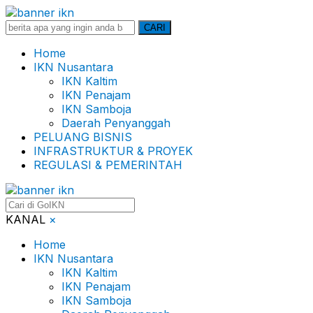
Search
CARI
for:
Home
IKN Nusantara
IKN Kaltim
IKN Penajam
IKN Samboja
Daerah Penyanggah
PELUANG BISNIS
INFRASTRUKTUR & PROYEK
REGULASI & PEMERINTAH
KANAL
×
Home
IKN Nusantara
IKN Kaltim
IKN Penajam
IKN Samboja