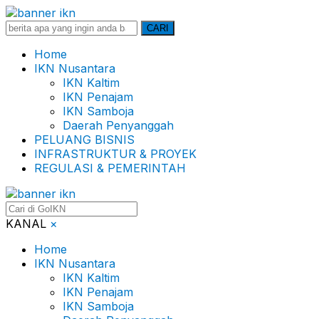
Search
CARI
for:
Home
IKN Nusantara
IKN Kaltim
IKN Penajam
IKN Samboja
Daerah Penyanggah
PELUANG BISNIS
INFRASTRUKTUR & PROYEK
REGULASI & PEMERINTAH
KANAL
×
Home
IKN Nusantara
IKN Kaltim
IKN Penajam
IKN Samboja