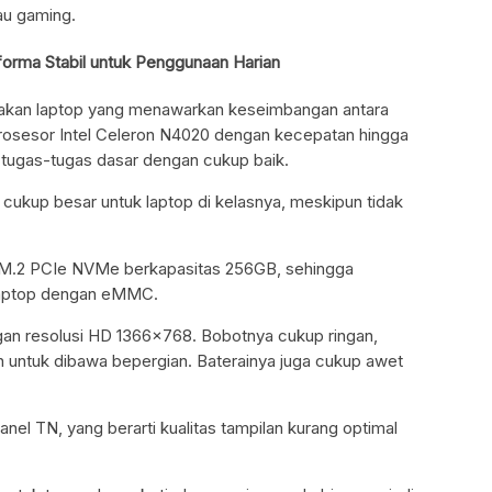
tau gaming.
forma Stabil untuk Penggunaan Harian
pakan laptop yang menawarkan keseimbangan antara
osesor Intel Celeron N4020 dengan kecepatan hingga
tugas-tugas dasar dengan cukup baik.
ukup besar untuk laptop di kelasnya, meskipun tidak
.2 PCIe NVMe berkapasitas 256GB, sehingga
 laptop dengan eMMC.
engan resolusi HD 1366×768. Bobotnya cukup ringan,
n untuk dibawa bepergian. Baterainya juga cukup awet
nel TN, yang berarti kualitas tampilan kurang optimal