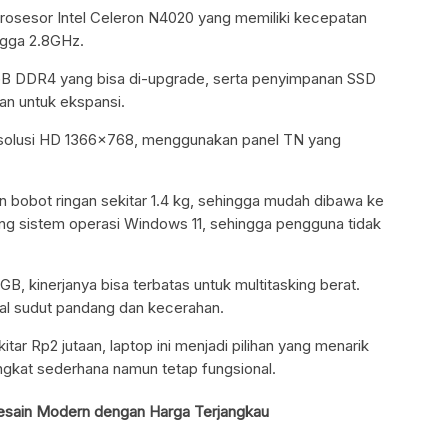
rosesor Intel Celeron N4020 yang memiliki kecepatan
ngga 2.8GHz.
GB DDR4 yang bisa di-upgrade, serta penyimpanan SSD
an untuk ekspansi.
resolusi HD 1366×768, menggunakan panel TN yang
an bobot ringan sekitar 1.4 kg, sehingga mudah dibawa ke
ang sistem operasi Windows 11, sehingga pengguna tidak
, kinerjanya bisa terbatas untuk multitasking berat.
hal sudut pandang dan kecerahan.
ar Rp2 jutaan, laptop ini menjadi pilihan yang menarik
gkat sederhana namun tetap fungsional.
esain Modern dengan Harga Terjangkau