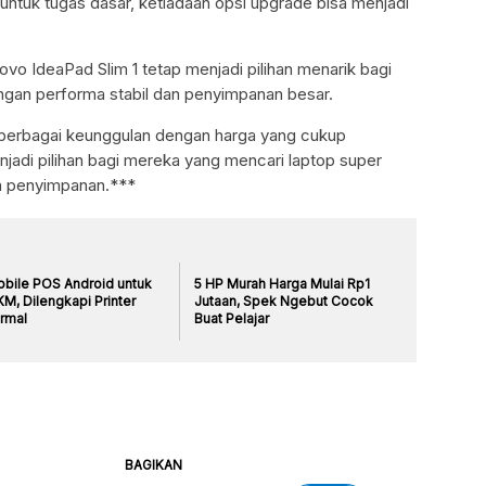
untuk tugas dasar, ketiadaan opsi upgrade bisa menjadi
ovo IdeaPad Slim 1 tetap menjadi pilihan menarik bagi
gan performa stabil dan penyimpanan besar.
berbagai keunggulan dengan harga yang cukup
jadi pilihan bagi mereka yang mencari laptop super
n penyimpanan.***
obile POS Android untuk
5 HP Murah Harga Mulai Rp1
M, Dilengkapi Printer
Jutaan, Spek Ngebut Cocok
rmal
Buat Pelajar
BAGIKAN