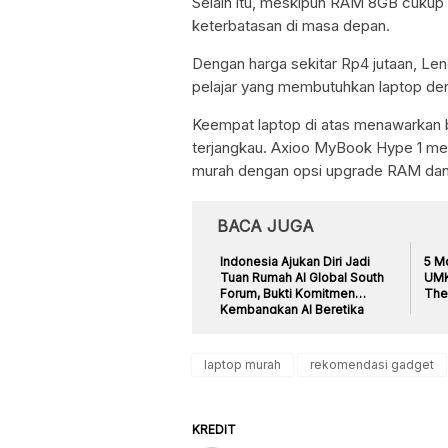
Selain itu, meskipun RAM 8GB cukup 
keterbatasan di masa depan.
Dengan harga sekitar Rp4 jutaan, Len
pelajar yang membutuhkan laptop den
Keempat laptop di atas menawarkan 
terjangkau. Axioo MyBook Hype 1 men
murah dengan opsi upgrade RAM da
BACA JUGA
Indonesia Ajukan Diri Jadi
5 M
Tuan Rumah AI Global South
UMK
Forum, Bukti Komitmen
The
Kembangkan AI Beretika
laptop murah
rekomendasi gadget
KREDIT