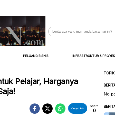
Search
for:
PELUANG BISNIS
INFRASTRUKTUR & PROYEK
TOPIK
tuk Pelajar, Harganya
BERIT
Saja!
No po
Share
BERIT
Copy Link
0