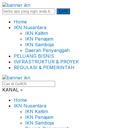
Search
CARI
for:
Home
IKN Nusantara
IKN Kaltim
IKN Penajam
IKN Samboja
Daerah Penyanggah
PELUANG BISNIS
INFRASTRUKTUR & PROYEK
REGULASI & PEMERINTAH
KANAL
×
Home
IKN Nusantara
IKN Kaltim
IKN Penajam
IKN Samboja