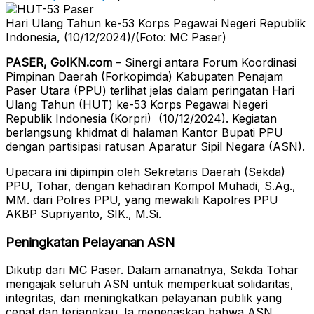
Hari Ulang Tahun ke-53 Korps Pegawai Negeri Republik
Indonesia, (10/12/2024)/(Foto: MC Paser)
PASER, GoIKN.com
– Sinergi antara Forum Koordinasi
Pimpinan Daerah (Forkopimda) Kabupaten Penajam
Paser Utara (PPU) terlihat jelas dalam peringatan Hari
Ulang Tahun (HUT) ke-53 Korps Pegawai Negeri
Republik Indonesia (Korpri) (10/12/2024). Kegiatan
berlangsung khidmat di halaman Kantor Bupati PPU
dengan partisipasi ratusan Aparatur Sipil Negara (ASN).
Upacara ini dipimpin oleh Sekretaris Daerah (Sekda)
PPU, Tohar, dengan kehadiran Kompol Muhadi, S.Ag.,
MM. dari Polres PPU, yang mewakili Kapolres PPU
AKBP Supriyanto, SIK., M.Si.
Peningkatan Pelayanan ASN
Dikutip dari MC Paser. Dalam amanatnya, Sekda Tohar
mengajak seluruh ASN untuk memperkuat solidaritas,
integritas, dan meningkatkan pelayanan publik yang
cepat dan terjangkau. Ia menegaskan bahwa ASN