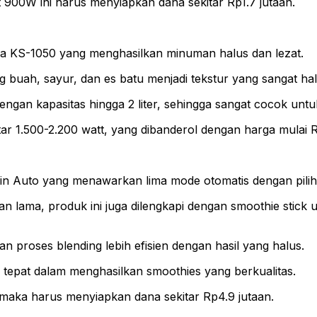
t 900W ini harus menyiapkan dana sekitar Rp1.7 jutaan.
ra KS-1050 yang menghasilkan minuman halus dan lezat.
buah, sayur, dan es batu menjadi tekstur yang sangat halu
 dengan kapasitas hingga 2 liter, sehingga sangat cocok unt
r 1.500-2.200 watt, yang dibanderol dengan harga mulai R
n Auto yang menawarkan lima mode otomatis dengan pilihan 
han lama, produk ini juga dilengkapi dengan smoothie sti
kan proses blending lebih efisien dengan hasil yang halus.
han tepat dalam menghasilkan smoothies yang berkualitas.
 maka harus menyiapkan dana sekitar Rp4.9 jutaan.