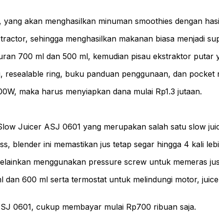
, yang akan menghasilkan minuman smoothies dengan hasil e
Extractor, sehingga menghasilkan makanan biasa menjadi s
n 700 ml dan 500 ml, kemudian pisau ekstraktor putar ya
g, resealable ring, buku panduan penggunaan, dan pocket nu
00W, maka harus menyiapkan dana mulai Rp1.3 jutaan.
 Slow Juicer ASJ 0601 yang merupakan salah satu slow ju
lender ini memastikan jus tetap segar hingga 4 kali lebi
elainkan menggunakan pressure screw untuk memeras jus den
 ml dan 600 ml serta termostat untuk melindungi motor, jui
ASJ 0601, cukup membayar mulai Rp700 ribuan saja.