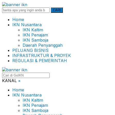
Search
CARI
for:
Home
IKN Nusantara
IKN Kaltim
IKN Penajam
IKN Samboja
Daerah Penyanggah
PELUANG BISNIS
INFRASTRUKTUR & PROYEK
REGULASI & PEMERINTAH
KANAL
×
Home
IKN Nusantara
IKN Kaltim
IKN Penajam
IKN Samboja