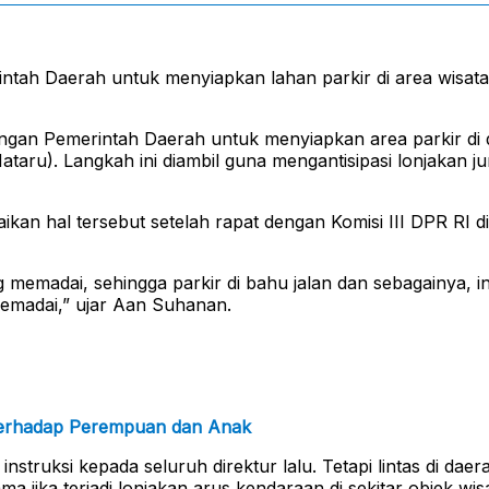
intah Daerah untuk menyiapkan lahan parkir di area wisata
ngan Pemerintah Daerah untuk menyiapkan area parkir di des
ataru). Langkah ini diambil guna mengantisipasi lonjakan
ikan hal tersebut setelah rapat dengan Komisi III DPR RI
g memadai, sehingga parkir di bahu jalan dan sebagainya, 
emadai,” ujar Aan Suhanan.
Terhadap Perempuan dan Anak
ruksi kepada seluruh direktur lalu. Tetapi lintas di daer
a jika terjadi lonjakan arus kendaraan di sekitar objek wis