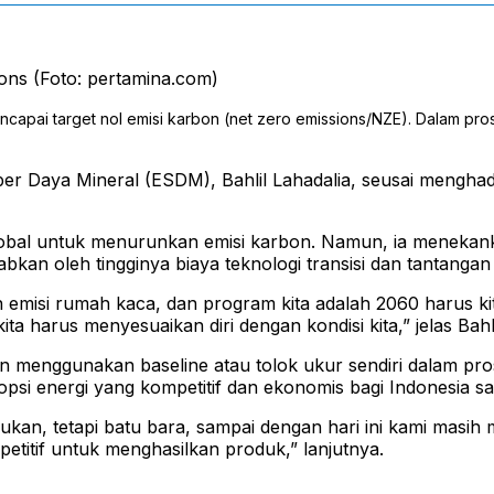
ons (Foto: pertamina.com)
apai target nol emisi karbon (net zero emissions/NZE). Dalam prose
er Daya Mineral (ESDM), Bahlil Lahadalia, seusai menghad
bal untuk menurunkan emisi karbon. Namun, ia menekank
abkan oleh tingginya biaya teknologi transisi dan tantanga
 emisi rumah kaca, dan program kita adalah 2060 harus k
a harus menyesuaikan diri dengan kondisi kita,” jelas Bahli
an menggunakan baseline atau tolok ukur sendiri dalam pro
psi energi yang kompetitif dan ekonomis bagi Indonesia saa
ukan, tetapi batu bara, sampai dengan hari ini kami masi
etitif untuk menghasilkan produk,” lanjutnya.