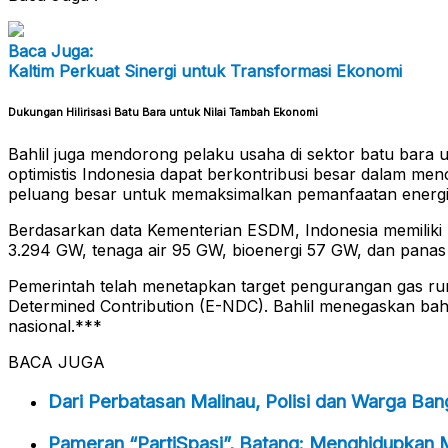
Baca Juga:
Kaltim Perkuat Sinergi untuk Transformasi Ekonomi
Dukungan Hilirisasi Batu Bara untuk Nilai Tambah Ekonomi
Bahlil juga mendorong pelaku usaha di sektor batu bara u
optimistis Indonesia dapat berkontribusi besar dalam men
peluang besar untuk memaksimalkan pemanfaatan energi 
Berdasarkan data Kementerian ESDM, Indonesia memiliki p
3.294 GW, tenaga air 95 GW, bioenergi 57 GW, dan panas 
Pemerintah telah menetapkan target pengurangan gas ru
Determined Contribution (E-NDC). Bahlil menegaskan bahw
nasional.***
BACA JUGA
Dari Perbatasan Malinau, Polisi dan Warga Ba
Pameran “PartiSpasi”, Batang: Menghidupkan 