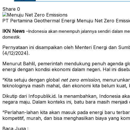
Share
0
PT Pertamina Geothermal Energi Menuju Net Zero Emissi
IKN News
–
Indonesia akan menempuh jalannya sendiri dalam menc
domestik.
Pernyataan ini disampaikan oleh Menteri Energi dan Sumb
(4/12/2024).
Menurut Bahlil, pemerintah mendukung penuh agenda glo
energi dengan kondisi ekonomi dalam negeri. Hal ini diseb
“Kita setuju dengan global
net zero emission
, menurunkan
teknologinya masih mahal, dan ekonomi kita belum kuat, kit
Dikutip dari Infopublik.id. Ia menambahkan, Indonesia ak
negara maju. Dalam konteks ini, batu bara masih menjadi o
“Perlahan-lahan kita akan masuk pada energi baru terbar
kompetitif, murah, dan bisa menghasilkan biaya yang komp
Baca Juga :