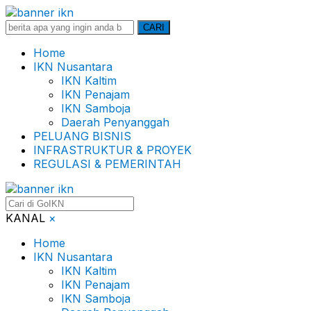
Search
CARI
for:
Home
IKN Nusantara
IKN Kaltim
IKN Penajam
IKN Samboja
Daerah Penyanggah
PELUANG BISNIS
INFRASTRUKTUR & PROYEK
REGULASI & PEMERINTAH
KANAL
×
Home
IKN Nusantara
IKN Kaltim
IKN Penajam
IKN Samboja