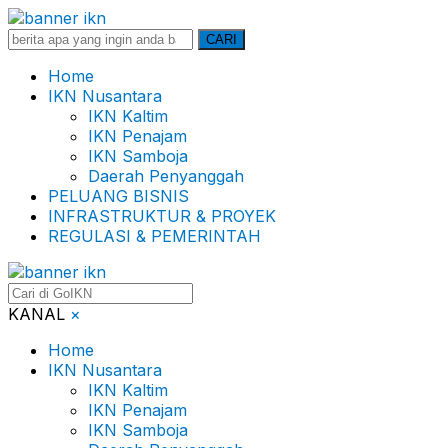
Search
CARI
for:
Home
IKN Nusantara
IKN Kaltim
IKN Penajam
IKN Samboja
Daerah Penyanggah
PELUANG BISNIS
INFRASTRUKTUR & PROYEK
REGULASI & PEMERINTAH
KANAL
×
Home
IKN Nusantara
IKN Kaltim
IKN Penajam
IKN Samboja