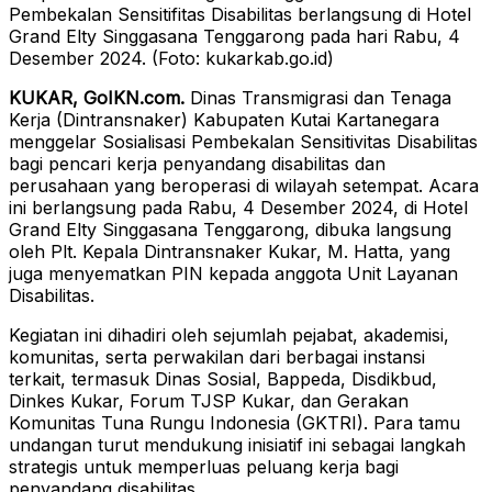
Pembekalan Sensitifitas Disabilitas berlangsung di Hotel
Grand Elty Singgasana Tenggarong pada hari Rabu, 4
Desember 2024. (Foto: kukarkab.go.id)
KUKAR, GoIKN.com.
Dinas Transmigrasi dan Tenaga
Kerja (Dintransnaker) Kabupaten Kutai Kartanegara
menggelar Sosialisasi Pembekalan Sensitivitas Disabilitas
bagi pencari kerja penyandang disabilitas dan
perusahaan yang beroperasi di wilayah setempat. Acara
ini berlangsung pada Rabu, 4 Desember 2024, di Hotel
Grand Elty Singgasana Tenggarong, dibuka langsung
oleh Plt. Kepala Dintransnaker Kukar, M. Hatta, yang
juga menyematkan PIN kepada anggota Unit Layanan
Disabilitas.
Kegiatan ini dihadiri oleh sejumlah pejabat, akademisi,
komunitas, serta perwakilan dari berbagai instansi
terkait, termasuk Dinas Sosial, Bappeda, Disdikbud,
Dinkes Kukar, Forum TJSP Kukar, dan Gerakan
Komunitas Tuna Rungu Indonesia (GKTRI). Para tamu
undangan turut mendukung inisiatif ini sebagai langkah
strategis untuk memperluas peluang kerja bagi
penyandang disabilitas.