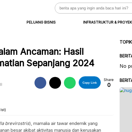
Search
for:
PELUANG BISNIS
INFRASTRUKTUR & PROYEK
TOPI
lam Ancaman: Hasil
BERIT
ematian Sepanjang 2024
No po
Share
BERIT
Copy Link
0
IB
Ist)
la brevirostris
), mamalia air tawar endemik yang
anan besar akibat aktivitas manusia dan kerusakan