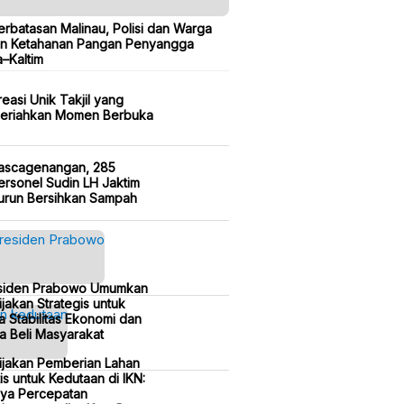
erbatasan Malinau, Polisi dan Warga
n Ketahanan Pangan Penyangga
a–Kaltim
reasi Unik Takjil yang
eriahkan Momen Berbuka
ascagenangan, 285
ersonel Sudin LH Jaktim
urun Bersihkan Sampah
siden Prabowo Umumkan
jakan Strategis untuk
a Stabilitas Ekonomi dan
a Beli Masyarakat
ijakan Pemberian Lahan
is untuk Kedutaan di IKN:
ya Percepatan