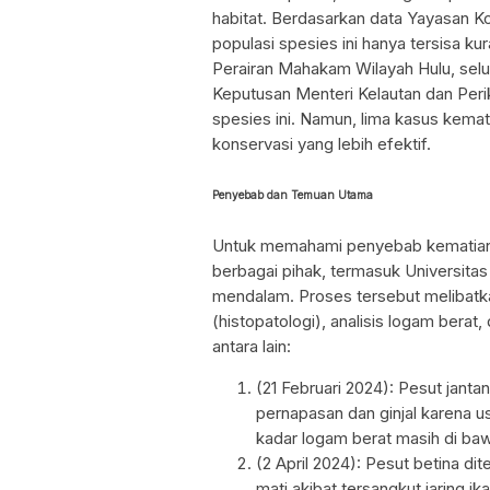
habitat. Berdasarkan data Yayasan 
populasi spesies ini hanya tersisa ku
Perairan Mahakam Wilayah Hulu, selu
Keputusan Menteri Kelautan dan Per
spesies ini. Namun, lima kasus kema
konservasi yang lebih efektif.
Penyebab dan Temuan Utama
Untuk memahami penyebab kematian
berbagai pihak, termasuk Universita
mendalam. Proses tersebut melibatkan
(histopatologi), analisis logam berat
antara lain:
(21 Februari 2024): Pesut janta
pernapasan dan ginjal karena us
kadar logam berat masih di ba
(2 April 2024): Pesut betina 
mati akibat tersangkut jaring i