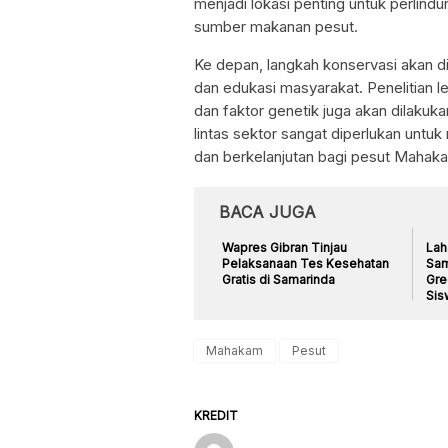
menjadi lokasi penting untuk perlind
sumber makanan pesut.
Ke depan, langkah konservasi akan 
dan edukasi masyarakat. Penelitian l
dan faktor genetik juga akan dilakuk
lintas sektor sangat diperlukan un
dan berkelanjutan bagi pesut Mahak
BACA JUGA
Wapres Gibran Tinjau
Lah
Pelaksanaan Tes Kesehatan
Sam
Gratis di Samarinda
Gre
Sis
Mahakam
Pesut
KREDIT