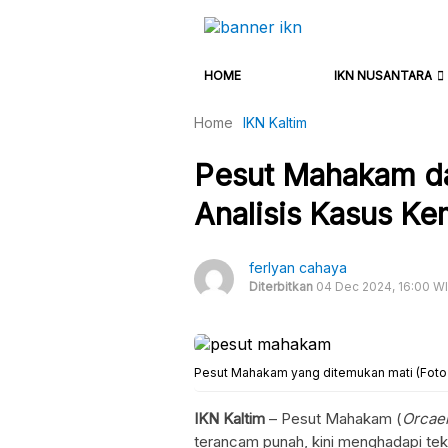
HOME
IKN NUSANTARA
Home
IKN Kaltim
Pesut Mahakam da
Analisis Kasus K
ferlyan cahaya
Diterbitkan
04 Dec 2024, 16:00 W
Pesut Mahakam yang ditemukan mati (Foto 
IKN Kaltim
– Pesut Mahakam (
Orcael
terancam punah, kini menghadapi tek