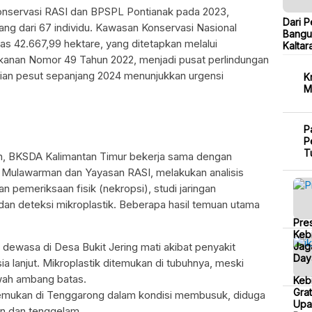
Konservasi RASI dan BPSPL Pontianak pada 2023,
Dari P
rang dari 67 individu. Kawasan Konservasi Nasional
Bangu
as 42.667,99 hektare, yang ditetapkan melalui
Kaltar
ikanan Nomor 49 Tahun 2022, menjadi pusat perlindungan
tian pesut sepanjang 2024 menunjukkan urgensi
K
M
P
P
T
, BKSDA Kalimantan Timur bekerja sama dengan
s Mulawarman dan Yayasan RASI, melakukan analisis
 pemeriksaan fisik (nekropsi), studi jaringan
, dan deteksi mikroplastik. Beberapa hasil temuan utama
Pre
Kebi
Jag
n dewasa di Desa Bukit Jering mati akibat penyakit
Day
ia lanjut. Mikroplastik ditemukan di tubuhnya, meski
wah ambang batas.
Keb
Grat
ditemukan di Tenggarong dalam kondisi membusuk, diduga
Upa
kan dan tenggelam.