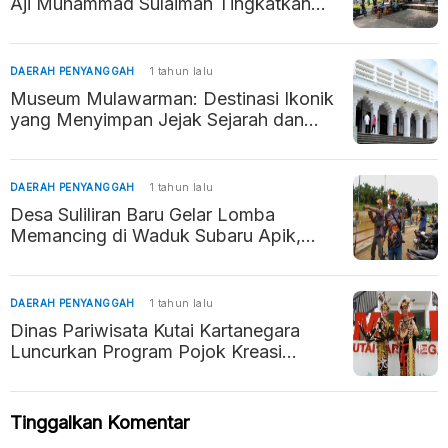
Aji Muhammad Sulaiman Tingkatkan
Peran Keagamaan dan Pemberdayaan
Ekonomi Masyarakat
DAERAH PENYANGGAH
1 tahun lalu
Museum Mulawarman: Destinasi Ikonik
yang Menyimpan Jejak Sejarah dan
Budaya di Tenggarong
DAERAH PENYANGGAH
1 tahun lalu
Desa Suliliran Baru Gelar Lomba
Memancing di Waduk Subaru Apik,
Promosikan Potensi Wisata dan Pererat
Silaturahmi
DAERAH PENYANGGAH
1 tahun lalu
Dinas Pariwisata Kutai Kartanegara
Luncurkan Program Pojok Kreasi
Rakyat (POKIR) untuk Dukung Seni
Lokal
Tinggalkan Komentar