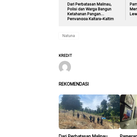
Dari Perbatasan Malinau,
Pame
Polisi dan Warga Bangun
Men
Ketahanan Pangan
Lew
Penyangga Kaltara–Kaltim
Natuna
KREDIT
REKOMENDASI
Dari Perbatasan Malinau,
Pameran 