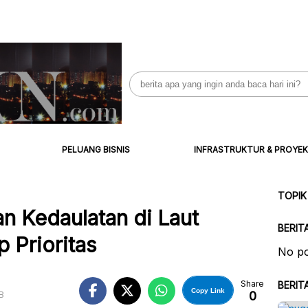
Search
for:
PELUANG BISNIS
INFRASTRUKTUR & PROYEK
TOPIK
n Kedaulatan di Laut
BERIT
 Prioritas
No po
Share
BERIT
Copy Link
0
B