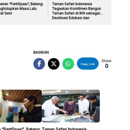
ran “PartiSpasi”, Batang:
Taman Safari Indonesia
ghidupkan Masa Lalu
Tegaskan Komitmen Bangun
at Seni
Taman Safari di IKN sebagai
Destinasi Edukasi dan
Rekreasi
BAGIKAN
Share
Copy Link
0
“PartiSpasi”, Batang:
Taman Safari Indonesia