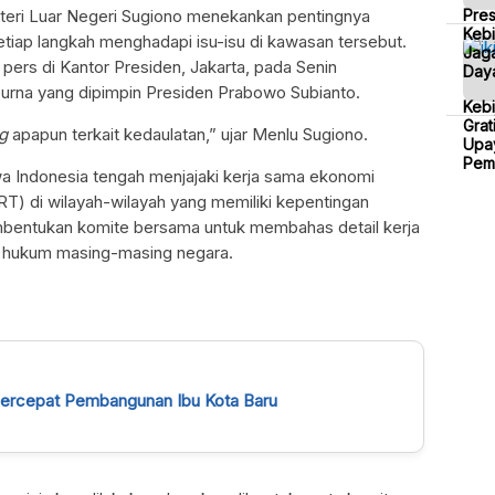
Pre
nteri Luar Negeri Sugiono menekankan pentingnya
Kebi
tiap langkah menghadapi isu-isu di kawasan tersebut.
Jaga
 pers di Kantor Presiden, Jakarta, pada Senin
Daya
ipurna yang dipimpin Presiden Prabowo Subianto.
Keb
Grat
g
apapun terkait kedaulatan,” ujar Menlu Sugiono.
Upa
Pem
a Indonesia tengah menjajaki kerja sama ekonomi
T) di wilayah-wilayah yang memiliki kepentingan
mbentukan komite bersama untuk membahas detail kerja
n hukum masing-masing negara.
Percepat Pembangunan Ibu Kota Baru