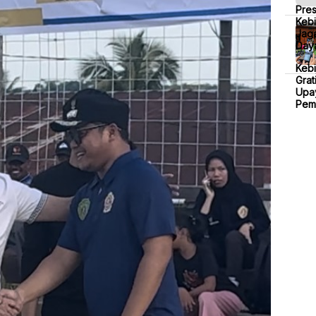
Pre
Kebi
Jaga
Daya
Keb
Grat
Upa
Pem