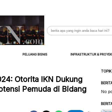
Search
for:
PELUANG BISNIS
INFRASTRUKTUR & PROYEK
TOPIK
4: Otorita IKN Dukung
BERIT
tensi Pemuda di Bidang
No po
BERIT