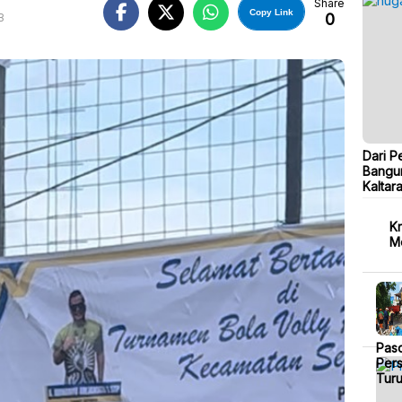
Share
Copy Link
0
B
Dari P
Bangu
Kaltar
Kr
M
Pas
Pers
Tur