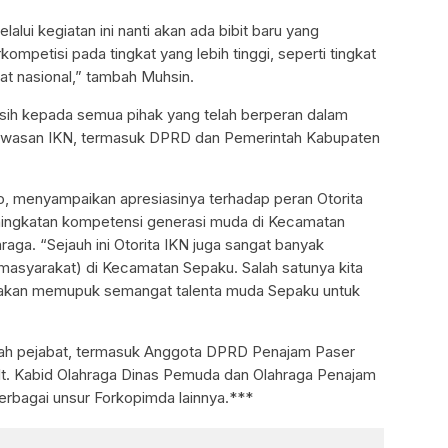
lui kegiatan ini nanti akan ada bibit baru yang
kompetisi pada tingkat yang lebih tinggi, seperti tingkat
kat nasional,” tambah Muhsin.
sih kepada semua pihak yang telah berperan dalam
awasan IKN, termasuk DPRD dan Pemerintah Kabupaten
o, menyampaikan apresiasinya terhadap peran Otorita
ingkatan kompetensi generasi muda di Kecamatan
aga. “Sejauh ini Otorita IKN juga sangat banyak
asyarakat) di Kecamatan Sepaku. Salah satunya kita
ng akan memupuk semangat talenta muda Sepaku untuk
mlah pejabat, termasuk Anggota DPRD Penajam Paser
lt. Kabid Olahraga Dinas Pemuda dan Olahraga Penajam
berbagai unsur Forkopimda lainnya.***