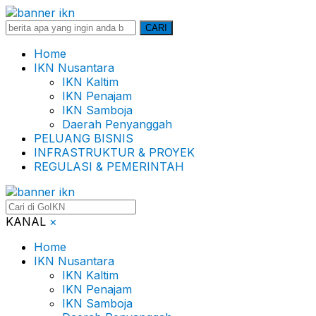
Search
CARI
for:
Home
IKN Nusantara
IKN Kaltim
IKN Penajam
IKN Samboja
Daerah Penyanggah
PELUANG BISNIS
INFRASTRUKTUR & PROYEK
REGULASI & PEMERINTAH
KANAL
×
Home
IKN Nusantara
IKN Kaltim
IKN Penajam
IKN Samboja