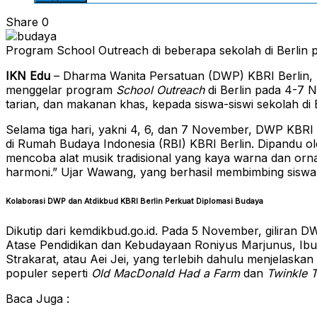
Share
0
Program School Outreach di beberapa sekolah di Berlin p
IKN Edu
– Dharma Wanita Persatuan (DWP) KBRI Berlin, b
menggelar program
School Outreach
di Berlin pada 4-7 
tarian, dan makanan khas, kepada siswa-siswi sekolah di B
Selama tiga hari, yakni 4, 6, dan 7 November, DWP KBRI
di Rumah Budaya Indonesia (RBI) KBRI Berlin. Dipandu 
mencoba alat musik tradisional yang kaya warna dan orn
harmoni.” Ujar Wawang, yang berhasil membimbing siswa
Kolaborasi DWP dan Atdikbud KBRI Berlin Perkuat Diplomasi Budaya
Dikutip dari kemdikbud.go.id. Pada 5 November, giliran
Atase Pendidikan dan Kebudayaan Roniyus Marjunus, Ibu 
Strakarat, atau Aei Jei, yang terlebih dahulu menjelask
populer seperti
Old MacDonald Had a Farm
dan
Twinkle T
Baca Juga :