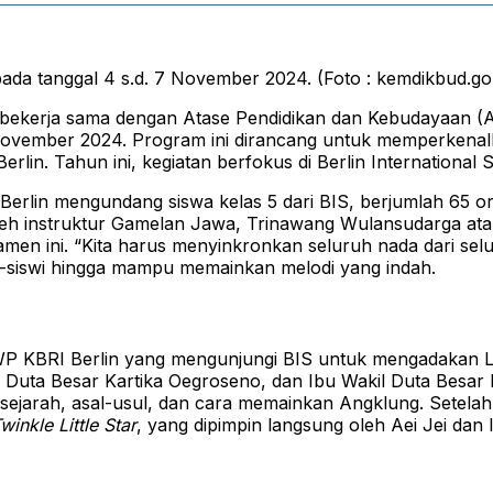
ada tanggal 4 s.d. 7 November 2024. (Foto : kemdikbud.go.
ekerja sama dengan Atase Pendidikan dan Kebudayaan (At
November 2024. Program ini dirancang untuk memperkenalkan
erlin. Tahun ini, kegiatan berfokus di Berlin Internationa
 Berlin mengundang siswa kelas 5 dari BIS, berjumlah 65
oleh instruktur Gamelan Jawa, Trinawang Wulansudarga at
amen ini. “Kita harus menyinkronkan seluruh nada dari se
-siswi hingga mampu memainkan melodi yang indah.
 DWP KBRI Berlin yang mengunjungi BIS untuk mengadakan 
Duta Besar Kartika Oegroseno, dan Ibu Wakil Duta Besar 
an sejarah, asal-usul, dan cara memainkan Angklung. Sete
winkle Little Star
, yang dipimpin langsung oleh Aei Jei dan