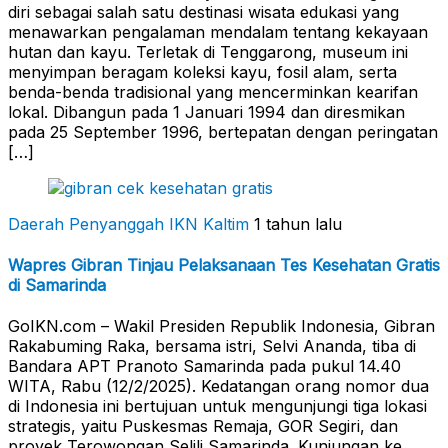
diri sebagai salah satu destinasi wisata edukasi yang
menawarkan pengalaman mendalam tentang kekayaan
hutan dan kayu. Terletak di Tenggarong, museum ini
menyimpan beragam koleksi kayu, fosil alam, serta
benda-benda tradisional yang mencerminkan kearifan
lokal. Dibangun pada 1 Januari 1994 dan diresmikan
pada 25 September 1996, bertepatan dengan peringatan
[…]
Daerah Penyanggah
IKN Kaltim
1 tahun lalu
Wapres Gibran Tinjau Pelaksanaan Tes Kesehatan Gratis
di Samarinda
GoIKN.com – Wakil Presiden Republik Indonesia, Gibran
Rakabuming Raka, bersama istri, Selvi Ananda, tiba di
Bandara APT Pranoto Samarinda pada pukul 14.40
WITA, Rabu (12/2/2025). Kedatangan orang nomor dua
di Indonesia ini bertujuan untuk mengunjungi tiga lokasi
strategis, yaitu Puskesmas Remaja, GOR Segiri, dan
proyek Terowongan Selili Samarinda. Kunjungan ke