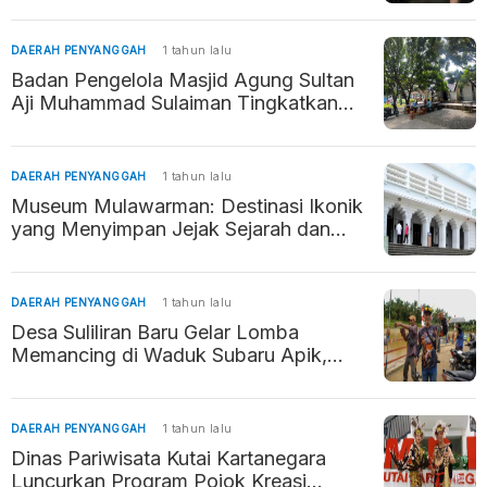
DAERAH PENYANGGAH
1 tahun lalu
Badan Pengelola Masjid Agung Sultan
Aji Muhammad Sulaiman Tingkatkan
Peran Keagamaan dan Pemberdayaan
Ekonomi Masyarakat
DAERAH PENYANGGAH
1 tahun lalu
Museum Mulawarman: Destinasi Ikonik
yang Menyimpan Jejak Sejarah dan
Budaya di Tenggarong
DAERAH PENYANGGAH
1 tahun lalu
Desa Suliliran Baru Gelar Lomba
Memancing di Waduk Subaru Apik,
Promosikan Potensi Wisata dan Pererat
Silaturahmi
DAERAH PENYANGGAH
1 tahun lalu
Dinas Pariwisata Kutai Kartanegara
Luncurkan Program Pojok Kreasi