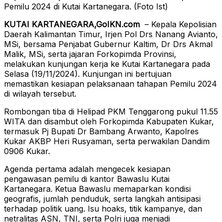
Pemilu 2024 di Kutai Kartanegara. (Foto Ist)
KUTAI KARTANEGARA,GoIKN.com
– Kepala Kepolisian
Daerah Kalimantan Timur, Irjen Pol Drs Nanang Avianto,
MSi, bersama Penjabat Gubernur Kaltim, Dr Drs Akmal
Malik, MSi, serta jajaran Forkopimda Provinsi,
melakukan kunjungan kerja ke Kutai Kartanegara pada
Selasa (19/11/2024). Kunjungan ini bertujuan
memastikan kesiapan pelaksanaan tahapan Pemilu 2024
di wilayah tersebut.
Rombongan tiba di Helipad PKM Tenggarong pukul 11.55
WITA dan disambut oleh Forkopimda Kabupaten Kukar,
termasuk Pj Bupati Dr Bambang Arwanto, Kapolres
Kukar AKBP Heri Rusyaman, serta perwakilan Dandim
0906 Kukar.
Agenda pertama adalah mengecek kesiapan
pengawasan pemilu di kantor Bawaslu Kutai
Kartanegara. Ketua Bawaslu memaparkan kondisi
geografis, jumlah penduduk, serta langkah antisipasi
terhadap politik uang. Isu hoaks, titik kampanye, dan
netralitas ASN, TNI, serta Polri juga menjadi