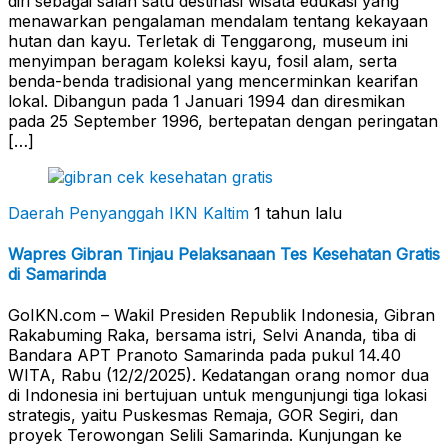
diri sebagai salah satu destinasi wisata edukasi yang
menawarkan pengalaman mendalam tentang kekayaan
hutan dan kayu. Terletak di Tenggarong, museum ini
menyimpan beragam koleksi kayu, fosil alam, serta
benda-benda tradisional yang mencerminkan kearifan
lokal. Dibangun pada 1 Januari 1994 dan diresmikan
pada 25 September 1996, bertepatan dengan peringatan
[…]
Daerah Penyanggah
IKN Kaltim
1 tahun lalu
Wapres Gibran Tinjau Pelaksanaan Tes Kesehatan Gratis
di Samarinda
GoIKN.com – Wakil Presiden Republik Indonesia, Gibran
Rakabuming Raka, bersama istri, Selvi Ananda, tiba di
Bandara APT Pranoto Samarinda pada pukul 14.40
WITA, Rabu (12/2/2025). Kedatangan orang nomor dua
di Indonesia ini bertujuan untuk mengunjungi tiga lokasi
strategis, yaitu Puskesmas Remaja, GOR Segiri, dan
proyek Terowongan Selili Samarinda. Kunjungan ke