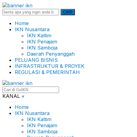
Search
CARI
for:
Home
IKN Nusantara
IKN Kaltim
IKN Penajam
IKN Samboja
Daerah Penyanggah
PELUANG BISNIS
INFRASTRUKTUR & PROYEK
REGULASI & PEMERINTAH
KANAL
×
Home
IKN Nusantara
IKN Kaltim
IKN Penajam
IKN Samboja