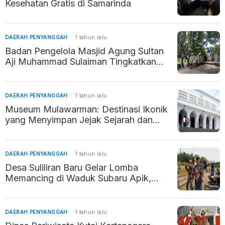
Kesehatan Gratis di Samarinda
DAERAH PENYANGGAH
1 tahun lalu
Badan Pengelola Masjid Agung Sultan
Aji Muhammad Sulaiman Tingkatkan
Peran Keagamaan dan Pemberdayaan
Ekonomi Masyarakat
DAERAH PENYANGGAH
1 tahun lalu
Museum Mulawarman: Destinasi Ikonik
yang Menyimpan Jejak Sejarah dan
Budaya di Tenggarong
DAERAH PENYANGGAH
1 tahun lalu
Desa Suliliran Baru Gelar Lomba
Memancing di Waduk Subaru Apik,
Promosikan Potensi Wisata dan Pererat
Silaturahmi
DAERAH PENYANGGAH
1 tahun lalu