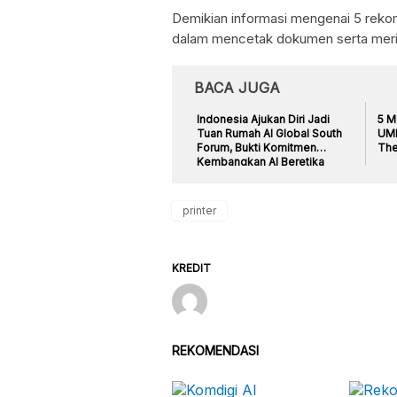
Demikian informasi mengenai 5 rekome
dalam mencetak dokumen serta merin
BACA JUGA
Indonesia Ajukan Diri Jadi
5 M
Tuan Rumah AI Global South
UMK
Forum, Bukti Komitmen
The
Kembangkan AI Beretika
printer
KREDIT
REKOMENDASI