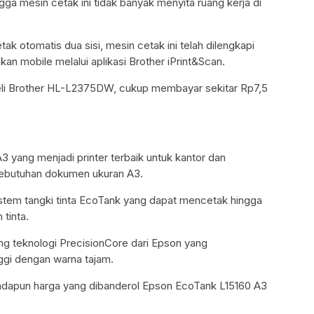
ga mesin cetak ini tidak banyak menyita ruang kerja di
tak otomatis dua sisi, mesin cetak ini telah dilengkapi
an mobile melalui aplikasi Brother iPrint&Scan.
i Brother HL-L2375DW, cukup membayar sekitar Rp7,5
 yang menjadi printer terbaik untuk kantor dan
ebutuhan dokumen ukuran A3.
stem tangki tinta EcoTank yang dapat mencetak hingga
 tinta.
kung teknologi PrecisionCore dari Epson yang
ggi dengan warna tajam.
adapun harga yang dibanderol Epson EcoTank L15160 A3