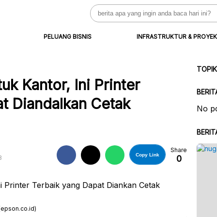
Search
for:
PELUANG BISNIS
INFRASTRUKTUR & PROYEK
TOPI
k Kantor, Ini Printer
BERIT
at Diandalkan Cetak
No po
BERIT
Share
Copy Link
0
B
(epson.co.id)