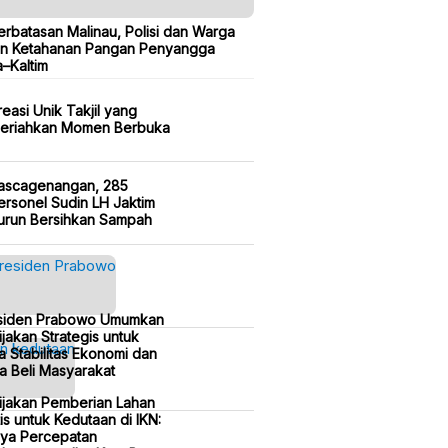
erbatasan Malinau, Polisi dan Warga
n Ketahanan Pangan Penyangga
a–Kaltim
reasi Unik Takjil yang
eriahkan Momen Berbuka
ascagenangan, 285
ersonel Sudin LH Jaktim
urun Bersihkan Sampah
siden Prabowo Umumkan
jakan Strategis untuk
a Stabilitas Ekonomi dan
a Beli Masyarakat
ijakan Pemberian Lahan
is untuk Kedutaan di IKN:
ya Percepatan