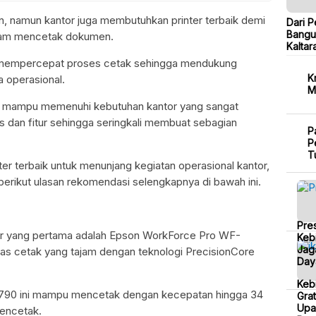
, namun kantor juga membutuhkan printer terbaik demi
Dari P
Bangu
alam mencetak dokumen.
Kaltar
t mempercepat proses cetak sehingga mendukung
K
a operasional.
M
k mampu memenuhi kebutuhan kantor yang sangat
s dan fitur sehingga seringkali membuat sebagian
P
P
T
ter terbaik untuk menunjang kegiatan operasional kantor,
erikut ulasan rekomendasi selengkapnya di bawah ini.
Pre
tor yang pertama adalah Epson WorkForce Pro WF-
Kebi
Jag
as cetak yang tajam dengan teknologi PrecisionCore
Day
Keb
90 ini mampu mencetak dengan kecepatan hingga 34
Grat
Upa
encetak.