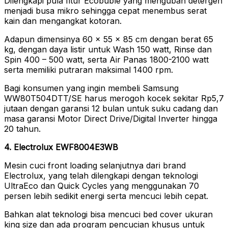
Dilengkapi pula fitur Ecobuble yang mengubah detergen
menjadi busa mikro sehingga cepat menembus serat
kain dan mengangkat kotoran.
Adapun dimensinya 60 x 55 x 85 cm dengan berat 65
kg, dengan daya listir untuk Wash 150 watt, Rinse dan
Spin 400 – 500 watt, serta Air Panas 1800-2100 watt
serta memiliki putraran maksimal 1400 rpm.
Bagi konsumen yang ingin membeli Samsung
WW80T504DTT/SE harus merogoh kocek sekitar Rp5,7
jutaan dengan garansi 12 bulan untuk suku cadang dan
masa garansi Motor Direct Drive/Digital Inverter hingga
20 tahun.
4. Electrolux EWF8004E3WB
Mesin cuci front loading selanjutnya dari brand
Electrolux, yang telah dilengkapi dengan teknologi
UltraEco dan Quick Cycles yang menggunakan 70
persen lebih sedikit energi serta mencuci lebih cepat.
Bahkan alat teknologi bisa mencuci bed cover ukuran
king size dan ada program pencucian khusus untuk