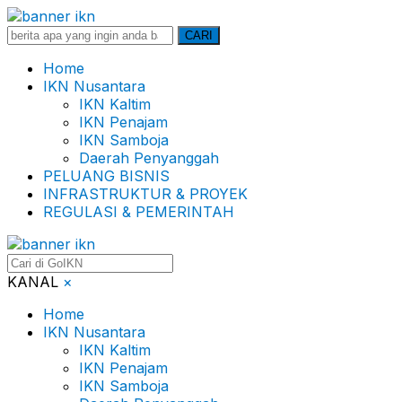
Search
CARI
for:
Home
IKN Nusantara
IKN Kaltim
IKN Penajam
IKN Samboja
Daerah Penyanggah
PELUANG BISNIS
INFRASTRUKTUR & PROYEK
REGULASI & PEMERINTAH
KANAL
×
Home
IKN Nusantara
IKN Kaltim
IKN Penajam
IKN Samboja