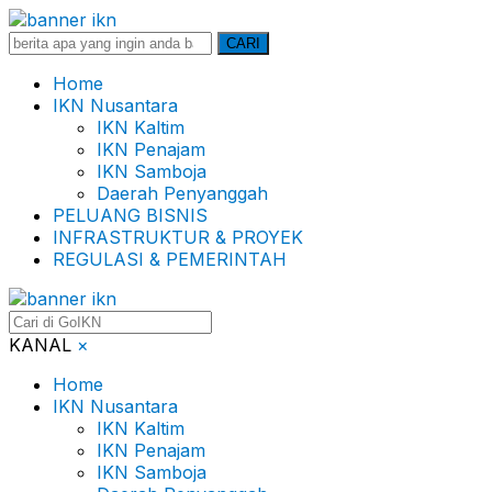
Search
CARI
for:
Home
IKN Nusantara
IKN Kaltim
IKN Penajam
IKN Samboja
Daerah Penyanggah
PELUANG BISNIS
INFRASTRUKTUR & PROYEK
REGULASI & PEMERINTAH
KANAL
×
Home
IKN Nusantara
IKN Kaltim
IKN Penajam
IKN Samboja