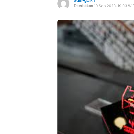
adm-goikn
Diterbitkan
10 Sep 2023, 19:03 WI