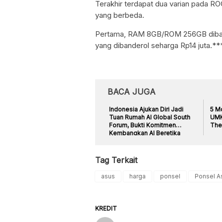
Terakhir terdapat dua varian pada R
yang berbeda.
Pertama, RAM 8GB/ROM 256GB diban
yang dibanderol seharga Rp14 juta.**
BACA JUGA
Indonesia Ajukan Diri Jadi
5 M
Tuan Rumah AI Global South
UMK
Forum, Bukti Komitmen
The
Kembangkan AI Beretika
Tag Terkait
asus
harga
ponsel
Ponsel A
KREDIT