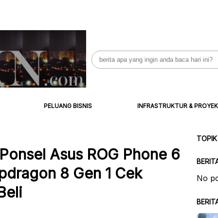
Search
for:
PELUANG BISNIS
INFRASTRUKTUR & PROYEK
TOPIK
i Ponsel Asus ROG Phone 6
BERIT
apdragon 8 Gen 1 Cek
No po
Beli
BERIT