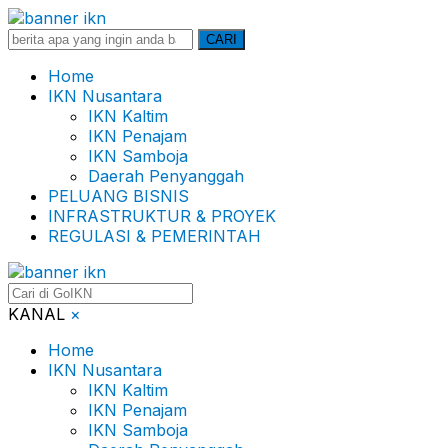
Search
CARI
for:
Home
IKN Nusantara
IKN Kaltim
IKN Penajam
IKN Samboja
Daerah Penyanggah
PELUANG BISNIS
INFRASTRUKTUR & PROYEK
REGULASI & PEMERINTAH
KANAL
×
Home
IKN Nusantara
IKN Kaltim
IKN Penajam
IKN Samboja