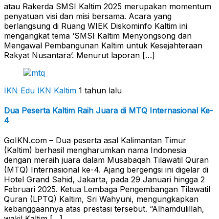
atau Rakerda SMSI Kaltim 2025 merupakan momentum
penyatuan visi dan misi bersama. Acara yang
berlangsung di Ruang WIEK Diskominfo Kaltim ini
mengangkat tema ‘SMSI Kaltim Menyongsong dan
Mengawal Pembangunan Kaltim untuk Kesejahteraan
Rakyat Nusantara’. Menurut laporan […]
IKN Edu
IKN Kaltim
1 tahun lalu
Dua Peserta Kaltim Raih Juara di MTQ Internasional Ke-
4
GoIKN.com – Dua peserta asal Kalimantan Timur
(Kaltim) berhasil mengharumkan nama Indonesia
dengan meraih juara dalam Musabaqah Tilawatil Quran
(MTQ) Internasional ke-4. Ajang bergengsi ini digelar di
Hotel Grand Sahid, Jakarta, pada 29 Januari hingga 2
Februari 2025. Ketua Lembaga Pengembangan Tilawatil
Quran (LPTQ) Kaltim, Sri Wahyuni, mengungkapkan
kebanggaannya atas prestasi tersebut. “Alhamdulillah,
wakil Kaltim […]