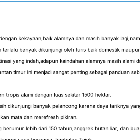
h dengan kekayaan,baik alamnya dan masih banyak lagi,na
m terlalu banyak dikunjungi oleh turis baik domestik maup
estinasi yang indah,adapun keindahan alamnya masih alami
antan timur ini menjadi sangat penting sebagai panduan s
n tropis alami dengan luas sekitar 1500 hektar.
asih dikunjungi banyak pelancong karena daya tariknya ya
an mata dan merefresh pikiran.
 berumur lebih dari 150 tahun,anggrek hutan liar, dan bua
an kanopi yang bernama Jembatan Tajuk.