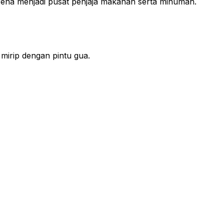
rena menjadi pusat penjaja makanan serta minuman.
 mirip dengan pintu gua.