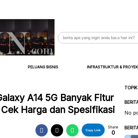
Search
for:
PELUANG BISNIS
INFRASTRUKTUR & PROYEK
TOPIK
alaxy A14 5G Banyak Fitur
BERIT
Cek Harga dan Spesifikasi
No po
Share
BERIT
Copy Link
0