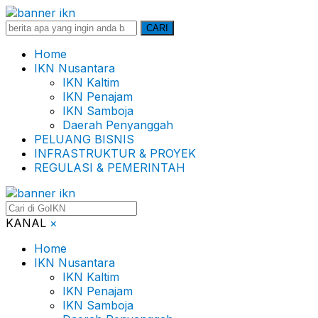
Search
CARI
for:
Home
IKN Nusantara
IKN Kaltim
IKN Penajam
IKN Samboja
Daerah Penyanggah
PELUANG BISNIS
INFRASTRUKTUR & PROYEK
REGULASI & PEMERINTAH
KANAL
×
Home
IKN Nusantara
IKN Kaltim
IKN Penajam
IKN Samboja