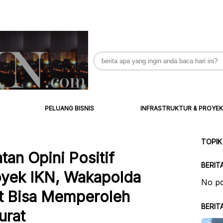
Search
for:
PELUANG BISNIS
INFRASTRUKTUR & PROYEK
TOPIK
tan Opini Positif
BERIT
yek IKN, Wakapolda
No po
at Bisa Memperoleh
BERIT
urat