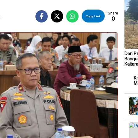
Share
Copy Link
0
B
Dari P
Bangu
Kaltar
Kr
M