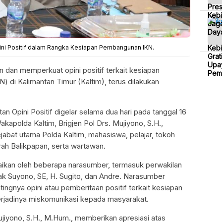
Pre
Kebi
Jaga
Daya
ini Positif dalam Rangka Kesiapan Pembangunan IKN.
Keb
Grat
Upa
dan memperkuat opini positif terkait kesiapan
Pem
 di Kalimantan Timur (Kaltim), terus dilakukan
an Opini Positif digelar selama dua hari pada tanggal 16
akapolda Kaltim, Brigjen Pol Drs. Mujiyono, S.H.,
ejabat utama Polda Kaltim, mahasiswa, pelajar, tokoh
ah Balikpapan, serta wartawan.
aikan oleh beberapa narasumber, termasuk perwakilan
ak Suyono, SE, H. Sugito, dan Andre. Narasumber
gnya opini atau pemberitaan positif terkait kesiapan
jadinya miskomunikasi kepada masyarakat.
ujiyono, S.H., M.Hum., memberikan apresiasi atas