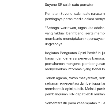
Suyono SE salah satu pemater
Pemateri Suyono, salah satu narasu
pentingnya peran media dalam menya
“Sebagai wartawan, tugas kita adal
yang faktual, berimbang, serta memba
membantu menciptakan kepercayaan d
ungkapnya.
Kegiatan Penguatan Opini Positif ini 
bagian dari generasi penerus bangsa
pemahaman mengenai pembangunan IK
menyebarkan informasi yang benar k
Tokoh agama, tokoh masyarakat, serta
sebagai representasi dari berbagai l
membentuk opini publik. Melalui parti
pembangunan IKN dapat lebih mudah 
Sementara itu pada kesempatan itu Wa