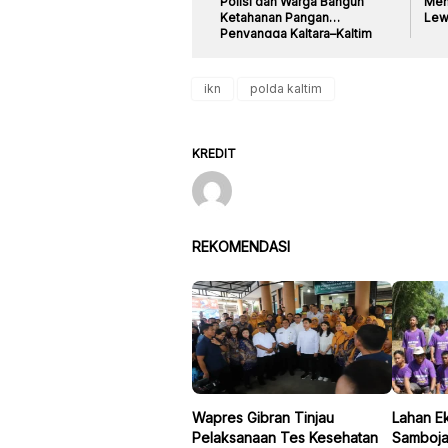
Polisi dan Warga Bangun
Men
Ketahanan Pangan
Lew
Penyangga Kaltara–Kaltim
ikn
polda kaltim
KREDIT
REKOMENDASI
Wapres Gibran Tinjau
Lahan E
Pelaksanaan Tes Kesehatan
Samboja