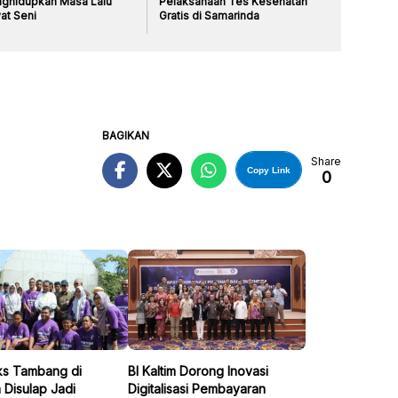
ghidupkan Masa Lalu
Pelaksanaan Tes Kesehatan
at Seni
Gratis di Samarinda
BAGIKAN
Share
Copy Link
0
ks Tambang di
BI Kaltim Dorong Inovasi
 Disulap Jadi
Digitalisasi Pembayaran