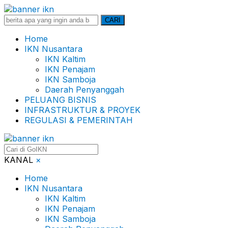
Search
CARI
for:
Home
IKN Nusantara
IKN Kaltim
IKN Penajam
IKN Samboja
Daerah Penyanggah
PELUANG BISNIS
INFRASTRUKTUR & PROYEK
REGULASI & PEMERINTAH
KANAL
×
Home
IKN Nusantara
IKN Kaltim
IKN Penajam
IKN Samboja