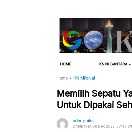
HOME
IKN NUSANTARA
Home
IKN Milenial
Memilih Sepatu Y
Untuk Dipakai Seha
adm-goikn
Diterbitkan
08 Dec 2022, 07:43 W