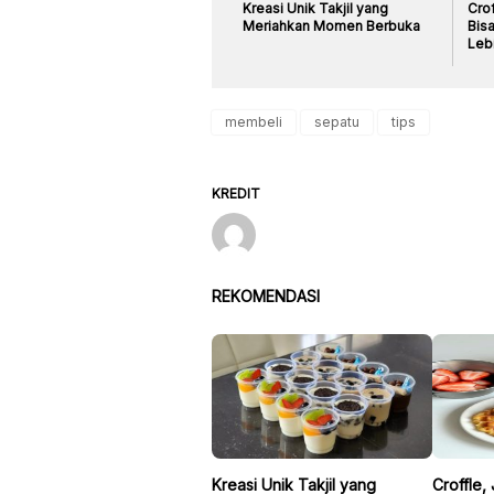
Kreasi Unik Takjil yang
Crof
Meriahkan Momen Berbuka
Bis
Leb
membeli
sepatu
tips
KREDIT
REKOMENDASI
Kreasi Unik Takjil yang
Croffle,