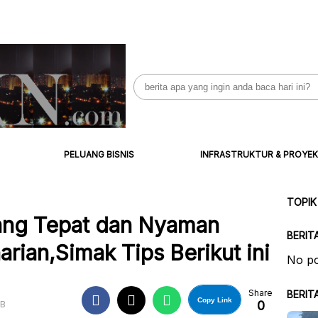
Search
for:
PELUANG BISNIS
INFRASTRUKTUR & PROYEK
TOPIK
ang Tepat dan Nyaman
BERIT
rian,Simak Tips Berikut ini
No po
Share
BERIT
Copy Link
0
IB