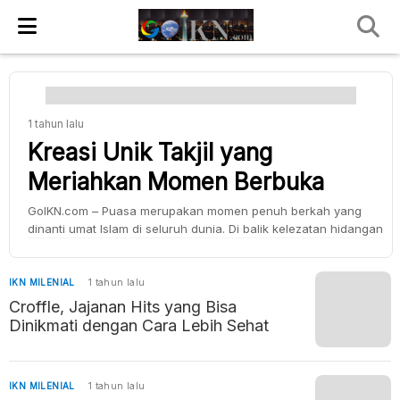
1 tahun lalu
Kreasi Unik Takjil yang
Meriahkan Momen Berbuka
GoIKN.com – Puasa merupakan momen penuh berkah yang
dinanti umat Islam di seluruh dunia. Di balik kelezatan hidangan
berbuka, takjil kekinian kini menjadi tren yang semakin populer,
terutama di kalangan generasi muda. Inovasi Takjil Sehat untuk
Pola Makan Seimbang di Bulan Ramadan Perpaduan cita rasa
IKN MILENIAL
1 tahun lalu
tradisional dengan sentuhan modern menciptakan variasi
Croffle, Jajanan Hits yang Bisa
kuliner yang menarik perhatian […]
Dinikmati dengan Cara Lebih Sehat
IKN MILENIAL
1 tahun lalu