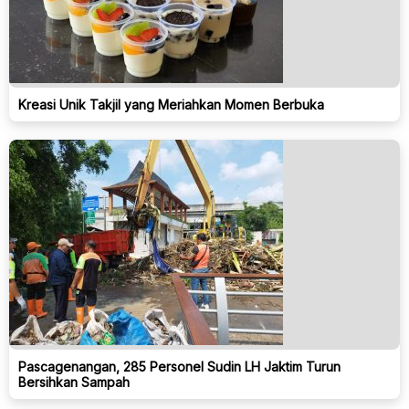
Kreasi Unik Takjil yang Meriahkan Momen Berbuka
Pascagenangan, 285 Personel Sudin LH Jaktim Turun
Bersihkan Sampah