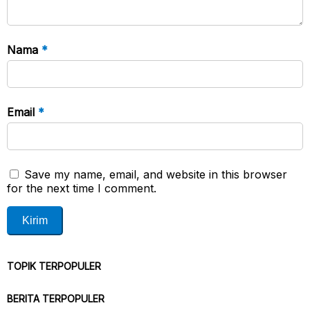
Nama
*
Email
*
Save my name, email, and website in this browser
for the next time I comment.
TOPIK TERPOPULER
BERITA TERPOPULER