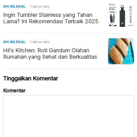
IKN MILENIAL
1 tahun lalu
Ingin Tumbler Stainless yang Tahan
Lama? Ini Rekomendasi Terbaik 2025
IKN MILENIAL
1 tahun lalu
Hil’s Kitchen: Roti Gandum Olahan
Rumahan yang Sehat dan Berkualitas
Tinggalkan Komentar
Komentar