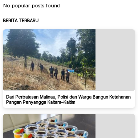
No popular posts found
BERITA TERBARU
Dari Perbatasan Malinau, Polisi dan Warga Bangun Ketahanan
Pangan Penyangga Kaltara–Kaltim