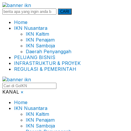
Search
CARI
for:
Home
IKN Nusantara
IKN Kaltim
IKN Penajam
IKN Samboja
Daerah Penyanggah
PELUANG BISNIS
INFRASTRUKTUR & PROYEK
REGULASI & PEMERINTAH
KANAL
×
Home
IKN Nusantara
IKN Kaltim
IKN Penajam
IKN Samboja