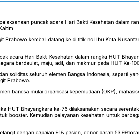
 pelaksanaan puncak acara Hari Bakti Kesehatan dalam ran
Kaltim
git Prabowo kembali datang ke di titik nol Ibu Kota Nusan
puncak acara Hari Bakti Kesehatan dalam rangka HUT Bhaya
gara berdaulat, maju, adil, dan makmur pada HUT Ke-100
n soliditas seluruh elemen Bangsa Indonesia, seperti yang t
igit Prabowo.
elemen bangsa mulai organisasi kepemudaan (OKP), mahasiswa.
gka HUT Bhayangkara ke-76 dilaksanakan secara serentak d
s untuk booster. Kemudian pelayanan kesehatan untuk berba
 lelangit dengan capaian 918 pasien, donor darah 53.991ora