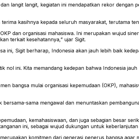
r dan langit langit, kegiatan ini mendapatkan rekor denga
terima kasihnya kepada seluruh masyarakat, terutama tena
 OKP dan organisasi mahasiswa. Ini merupakan wujud sinergi
n terkait kesehatannya,” ujar Sigit.
a ini, Sigit berharap, Indonesia akan jauh lebih baik kede
 titik nol ini. Kita memandang kedepan bahwa Indonesia jauh 
 elemen bangsa mulai organisasi kepemudaan (OKP), mahasis
k bersama-sama mengawal dan menuntaskan pembangunan I
kepemudaan, kemahasiswaan, dan juga sebagian besar serika
nganan ini, sebagai wujud dukungan untuk keberlanjutan 
 merupakan komitmen dari generasi penerus bangsa agar m