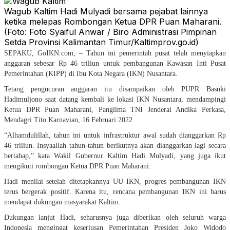
Wagub Kaltim Hadi Mulyadi bersama pejabat lainnya
ketika melepas Rombongan Ketua DPR Puan Maharani.
(Foto: Foto Syaiful Anwar / Biro Administrasi Pimpinan
Setda Provinsi Kalimantan Timur/Kaltimprov.go.id)
SEPAKU, GoIKN.com, – Tahun ini pemerintah pusat telah menyiapkan
anggaran sebesar Rp 46 triliun untuk pembangunan Kawasan Inti Pusat
Pemerintahan (KIPP) di Ibu Kota Negara (IKN) Nusantara.
Tetang pengucuran anggaran itu disampaikan oleh PUPR Basuki
Hadimuljono saat datang kembali ke lokasi IKN Nusantara, mendampingi
Ketua DPR Puan Maharani, Panglima TNI Jenderal Andika Perkasa,
Mendagri Tito Karnavian, 16 Februari 2022.
“Alhamdulillah, tahun ini untuk infrastruktur awal sudah dianggarkan Rp
46 triliun. Insyaallah tahun-tahun berikutnya akan dianggarkan lagi secara
bertahap,” kata Wakil Gubernur Kaltim Hadi Mulyadi, yang juga ikut
mengikuti rombongan Ketua DPR Puan Maharani.
Hadi menilai setelah ditetapkannya UU IKN, progres pembangunan IKN
terus bergerak positif. Karena itu, rencana pembangunan IKN ini harus
mendapat dukungan masyarakat Kaltim.
Dukungan lanjut Hadi, seharusnya juga diberikan oleh seluruh warga
Indonesia mengingat keseriusan Pemerintahan Presiden Joko Widodo