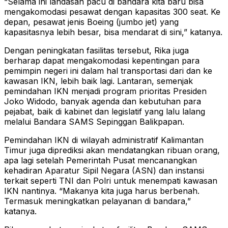
“Selama ini landasan pacu di bandara kita baru bisa
mengakomodasi pesawat dengan kapasitas 300 seat. Ke
depan, pesawat jenis Boeing (jumbo jet) yang
kapasitasnya lebih besar, bisa mendarat di sini,” katanya.
Dengan peningkatan fasilitas tersebut, Rika juga
berharap dapat mengakomodasi kepentingan para
pemimpin negeri ini dalam hal transportasi dari dan ke
kawasan IKN, lebih baik lagi. Lantaran, semenjak
pemindahan IKN menjadi program prioritas Presiden
Joko Widodo, banyak agenda dan kebutuhan para
pejabat, baik di kabinet dan legislatif yang lalu lalang
melalui Bandara SAMS Sepinggan Balikpapan.
Pemindahan IKN di wilayah administratif Kalimantan
Timur juga diprediksi akan mendatangkan ribuan orang,
apa lagi setelah Pemerintah Pusat mencanangkan
kehadiran Aparatur Sipil Negara (ASN) dan instansi
terkait seperti TNI dan Polri untuk menempati kawasan
IKN nantinya. “Makanya kita juga harus berbenah.
Termasuk meningkatkan pelayanan di bandara,”
katanya.