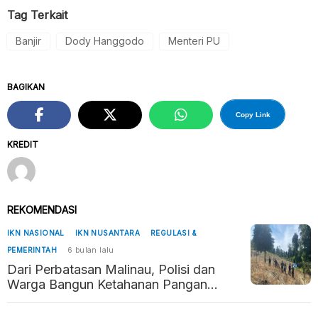
Tag Terkait
Banjir
Dody Hanggodo
Menteri PU
BAGIKAN
Copy Link
KREDIT
REKOMENDASI
IKN NASIONAL
IKN NUSANTARA
REGULASI &
PEMERINTAH
6 bulan lalu
Dari Perbatasan Malinau, Polisi dan
Warga Bangun Ketahanan Pangan
Penyangga Kaltara–Kaltim