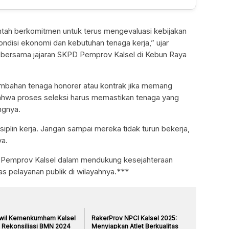
rintah berkomitmen untuk terus mengevaluasi kebijakan
ondisi ekonomi dan kebutuhan tenaga kerja,” ujar
 bersama jajaran SKPD Pemprov Kalsel di Kebun Raya
bahan tenaga honorer atau kontrak jika memang
ahwa proses seleksi harus memastikan tenaga yang
ngnya.
iplin kerja. Jangan sampai mereka tidak turun bekerja,
ya.
 Pemprov Kalsel dalam mendukung kesejahteraan
as pelayanan publik di wilayahnya.***
wil Kemenkumham Kalsel
RakerProv NPCI Kalsel 2025:
i Rekonsiliasi BMN 2024
Menyiapkan Atlet Berkualitas