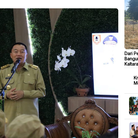
Dari P
Bangu
Kaltar
Kr
M