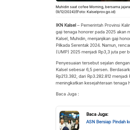
Muhidin saat cofee Morning, bersama jajar
(9/12/2024)/(Foto: Kalselprov.go.id)
IKN Kalsel
– Pemerintah Provinsi Kal
gaji tenaga honorer pada 2025 akan m
Kalsel, Muhidin, menjanjikan gaji ho
Pilkada Serentak 2024. Namun, rencan
(UMP) 2025 menjadi Rp3,3 juta per b
Penyesuaian tersebut sejalan denga
Kalsel sebesar 6,5 persen. Berdasar
Rp213.382, dari Rp3.282.812 menjadi 
meningkatkan kesejahteraan tenaga ho
Baca Juga :
Baca Juga:
ASN Bersiap Pindah k