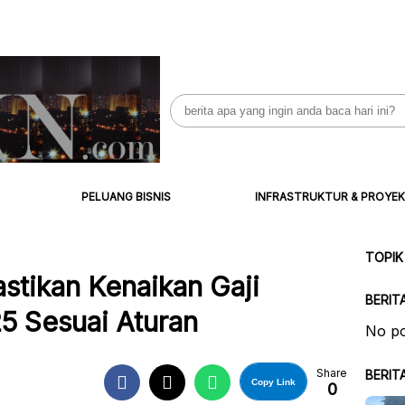
Search
for:
PELUANG BISNIS
INFRASTRUKTUR & PROYEK
TOPIK
stikan Kenaikan Gaji
BERIT
5 Sesuai Aturan
No po
Share
BERIT
Copy Link
0
B