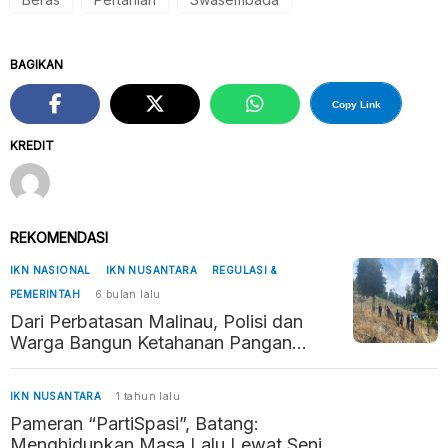
BAGIKAN
Copy Link
KREDIT
REKOMENDASI
IKN NASIONAL
IKN NUSANTARA
REGULASI &
PEMERINTAH
6 bulan lalu
Dari Perbatasan Malinau, Polisi dan
Warga Bangun Ketahanan Pangan
Penyangga Kaltara–Kaltim
IKN NUSANTARA
1 tahun lalu
Pameran “PartiSpasi”, Batang:
Menghidupkan Masa Lalu Lewat Seni