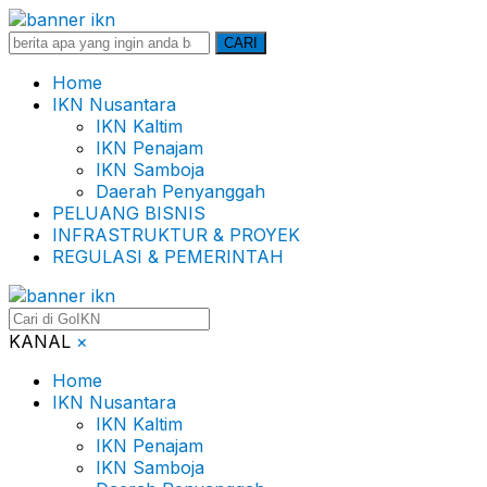
Search
CARI
for:
Home
IKN Nusantara
IKN Kaltim
IKN Penajam
IKN Samboja
Daerah Penyanggah
PELUANG BISNIS
INFRASTRUKTUR & PROYEK
REGULASI & PEMERINTAH
KANAL
×
Home
IKN Nusantara
IKN Kaltim
IKN Penajam
IKN Samboja