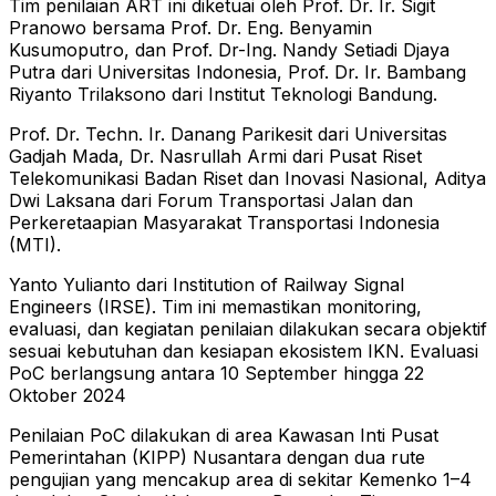
Tim penilaian ART ini diketuai oleh Prof. Dr. Ir. Sigit
Pranowo bersama Prof. Dr. Eng. Benyamin
Kusumoputro, dan Prof. Dr-Ing. Nandy Setiadi Djaya
Putra dari Universitas Indonesia, Prof. Dr. Ir. Bambang
Riyanto Trilaksono dari Institut Teknologi Bandung.
Prof. Dr. Techn. Ir. Danang Parikesit dari Universitas
Gadjah Mada, Dr. Nasrullah Armi dari Pusat Riset
Telekomunikasi Badan Riset dan Inovasi Nasional, Aditya
Dwi Laksana dari Forum Transportasi Jalan dan
Perkeretaapian Masyarakat Transportasi Indonesia
(MTI).
Yanto Yulianto dari Institution of Railway Signal
Engineers (IRSE). Tim ini memastikan monitoring,
evaluasi, dan kegiatan penilaian dilakukan secara objektif
sesuai kebutuhan dan kesiapan ekosistem IKN. Evaluasi
PoC berlangsung antara 10 September hingga 22
Oktober 2024
Penilaian PoC dilakukan di area Kawasan Inti Pusat
Pemerintahan (KIPP) Nusantara dengan dua rute
pengujian yang mencakup area di sekitar Kemenko 1–4