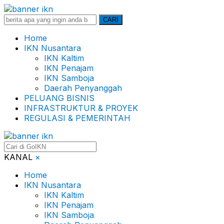
Search
CARI
for:
Home
IKN Nusantara
IKN Kaltim
IKN Penajam
IKN Samboja
Daerah Penyanggah
PELUANG BISNIS
INFRASTRUKTUR & PROYEK
REGULASI & PEMERINTAH
KANAL
×
Home
IKN Nusantara
IKN Kaltim
IKN Penajam
IKN Samboja