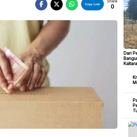
Share
Copy Link
0
Dari P
Bangu
Kaltar
Kr
M
P
Pe
T