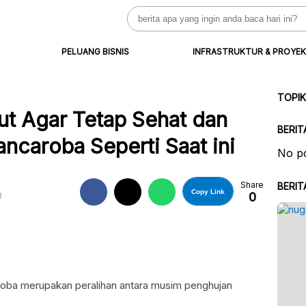
Search
for:
PELUANG BISNIS
INFRASTRUKTUR & PROYEK
TOPI
ut Agar Tetap Sehat dan
BERIT
ncaroba Seperti Saat ini
No po
Share
BERIT
Copy Link
0
B
roba merupakan peralihan antara musim penghujan