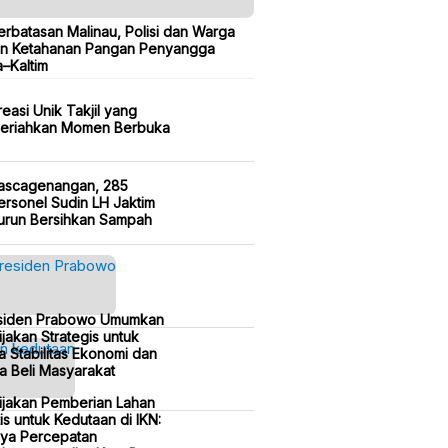
erbatasan Malinau, Polisi dan Warga
n Ketahanan Pangan Penyangga
a–Kaltim
reasi Unik Takjil yang
eriahkan Momen Berbuka
ascagenangan, 285
ersonel Sudin LH Jaktim
urun Bersihkan Sampah
siden Prabowo Umumkan
jakan Strategis untuk
a Stabilitas Ekonomi dan
a Beli Masyarakat
ijakan Pemberian Lahan
is untuk Kedutaan di IKN:
ya Percepatan